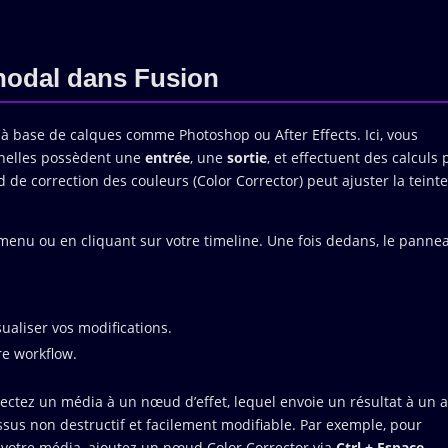
nodal dans Fusion
à base de calques comme Photoshop ou After Effects. Ici, vous
nnelles possèdent une
entrée
, une
sortie
, et effectuent des calculs
e correction des couleurs (Color Corrector) peut ajuster la teinte,
menu ou en cliquant sur votre timeline. Une fois dedans, le panne
ualiser vos modifications.
re workflow.
ectez un média à un nœud d’effet, lequel envoie un résultat à un 
sus non destructif et facilement modifiable. Par exemple, pour
 votre média, ajoutez un nœud Color Corrector via
Ctrl + Espace
,