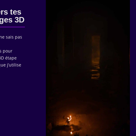
rs tes
ages 3D
ne sais pas
rs pour
 3D étape
e j’utilise