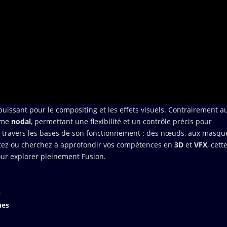
l puissant pour le compositing et les effets visuels. Contrairement a
tème
nodal
, permettant une flexibilité et un contrôle précis pour
à travers les bases de son fonctionnement : des nœuds, aux masqu
utez ou cherchez à approfondir vos compétences en
3D
et
VFX
, cett
our explorer pleinement Fusion.
n
ues