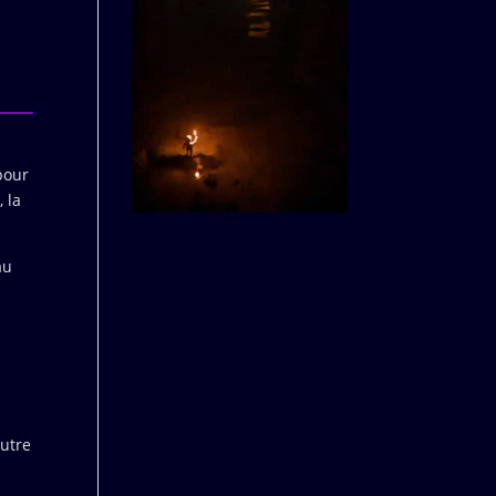
 pour
 la
au
autre