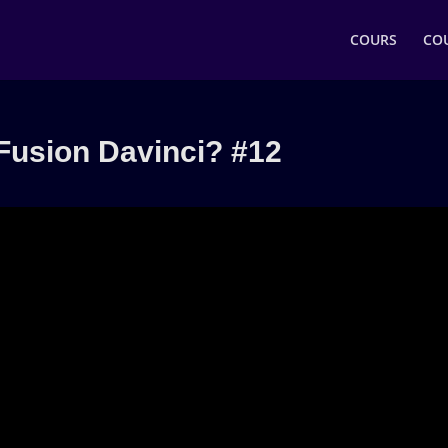
COURS
COU
Fusion Davinci? #12