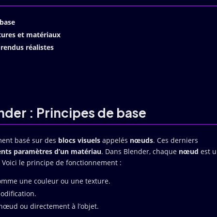
 base
tures et matériaux
rendus réalistes
nder : Principes de base
ment basé sur des
blocs visuels
appelés
nœuds
. Ces derniers
rents paramètres d’un matériau
. Dans Blender, chaque
nœud
est 
. Voici le principe de fonctionnement :
comme une couleur ou une texture.
dification.
 nœud ou directement à l’objet.