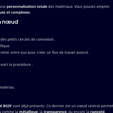
 une
personnalisation totale
des matériaux. Vous pouvez empiler
ues et complexes
.
un nœud
des petits cercles de connexion.
ifique.
 relier entre eux pour créer un flux de travail avancé.
voici la procédure :
atériau.
ed BSDF
sont déjà présents. Ce dernier est un nœud central perme
s
comme la
métallique
, la
transparence
, ou encore la
rugosité
.