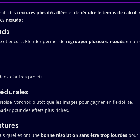
enir des
textures plus détaillées
et de
réduire le temps de calcul
. 
des
nœuds
:
uds
re et encore, Blender permet de
regrouper plusieurs nœuds
en un 
 dans d’autres projets.
cédurales
Noise, Voronoi) plutôt que les images pour gagner en flexibilité.
ader pour des effets plus riches.
xtures
ous qu’elles ont une
bonne résolution sans être trop lourdes
pour