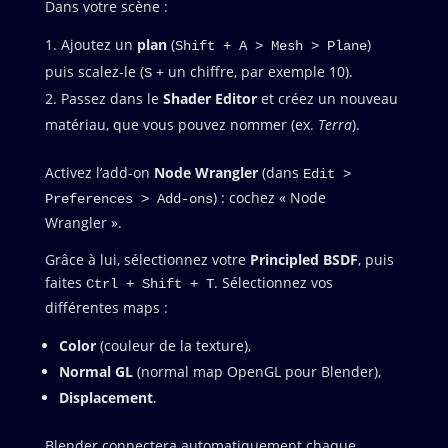
Dans votre scène :
Ajoutez un
plan
(
)
Shift + A > Mesh > Plane
puis scalez-le (
+ un chiffre, par exemple 10).
S
Passez dans le
Shader Editor
et créez un nouveau
matériau, que vous pouvez nommer (ex.
Terra
).
Activez l’add-on
Node Wrangler
(dans
Edit >
) : cochez « Node
Preferences > Add-ons
Wrangler ».
Grâce à lui, sélectionnez votre
Principled BSDF
, puis
faites
. Sélectionnez vos
Ctrl + Shift + T
différentes maps :
Color
(couleur de la texture),
Normal GL
(normal map OpenGL pour Blender),
Displacement
.
Blender connectera automatiquement chaque