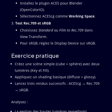
Installez le plugin ACES pour Blender
(OpenColorIO).
Sélectionnez ACEScg comme
Working Space
.
Test Rec.709 et sRGB
Choisissez
Standard
ou
Film to Rec.709
dans
View Transform.
Pour sRGB, réglez le Display Device sur sRGB.
Exercice pratique
Créez une scène simple (cube + sphère) avec deux
lumières (Key et Fill).
Appliquez un shading basique (diffuse + glossy).
Lancez trois rendus successifs : ACEScg → Rec.709
→ sRGB.
Analysez :
La gestion des hautes lumières (waveform).